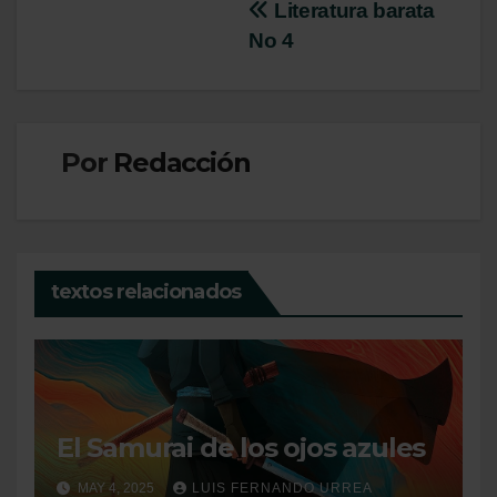
Navegación
Literatura barata
No 4
de
entradas
Por
Redacción
textos relacionados
El Samurai de los ojos azules
MAY 4, 2025
LUIS FERNANDO URREA