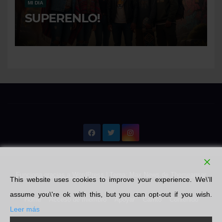
MI DIA
SUPERENLO!
Funciona gracias a WordPress
|
Tema: Max News de
Themeansar
This website uses cookies to improve your experience. We\'ll
assume you\'re ok with this, but you can opt-out if you wish.
Home
Acceso de miembro
Apoyar
Carrito
Contenido
Leer más
Emprendedores
Finalizar compra
Libros
Literatura
Mi cuenta