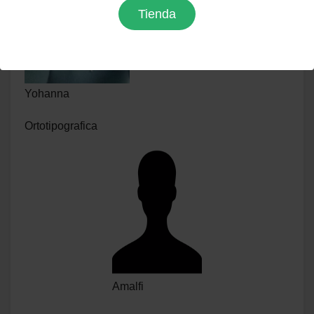
Tienda
Yohanna
Ortotipografica
Amalfi