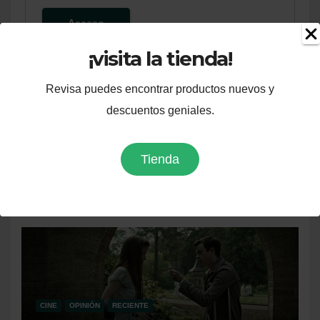
Acceso
¡visita la tienda!
¿Olvidaste la contraseña?
Revisa puedes encontrar productos nuevos y
descuentos geniales.
Tienda
Te puede interesar
CINE
OPINIÓN
RECIENTE