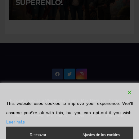
SUPERENLO!
Funciona gracias a WordPress
|
Tema: Max News de
Themeansar
This website uses cookies to improve your experience. We\'ll
assume you\'re ok with this, but you can opt-out if you wish.
Home
Acceso de miembro
Apoyar
Carrito
Contenido
Leer más
Emprendedores
Finalizar compra
Libros
Literatura
Mi cuenta
Rechazar
Ajustes de las cookies