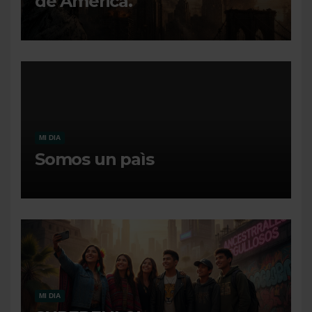
de América.
MI DIA
Somos un paìs
MI DIA