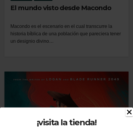
El mundo visto desde Macondo
Macondo es el escenario en el cual transcurre la
historia bíblica de una población que pareciera tener
un designio divino…
¡visita la tienda!