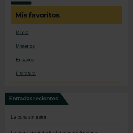
Mis favoritos
Mi dia
Misterios
Ensayos
Literatura
Entradas recientes
La cura siniestra
La tierra sin Estados Unidos de América.