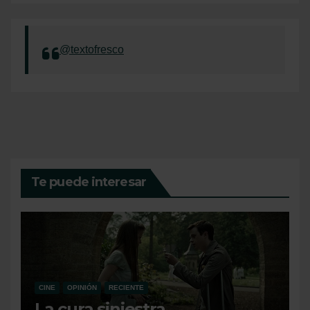
@textofresco
Te puede interesar
CINE
OPINIÓN
RECIENTE
La cura siniestra