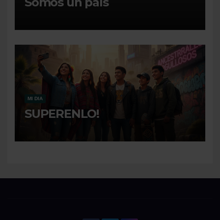
Somos un paìs
MI DIA
SUPERENLO!