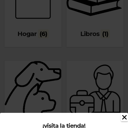
Hogar
(6)
Libros
(1)
¡visita la tienda!