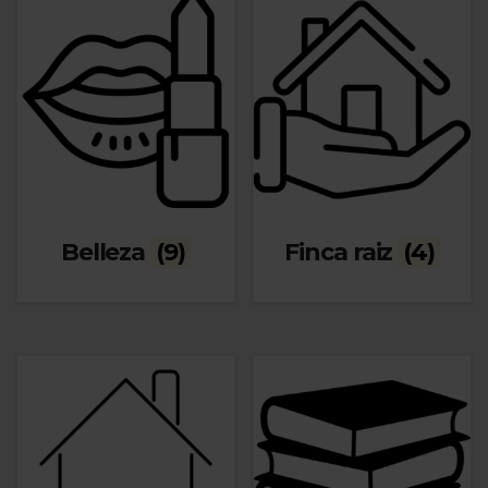
Belleza
(9)
Finca raiz
(4)