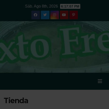
Ir
Sáb. Ago 8th, 2026
6:17:07 PM
al
contenido
Tienda