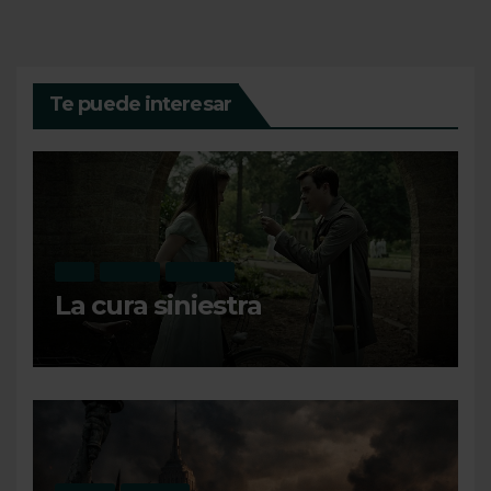
Te puede interesar
CINE
OPINIÓN
RECIENTE
La cura siniestra