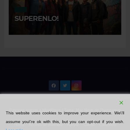
MI DIA
SUPERENLO!
Funciona gracias a WordPress
|
Tema: Max News de
Themeansar
This website uses cookies to improve your experience. We\'ll
assume you\'re ok with this, but you can opt-out if you wish.
Home
Acceso de miembro
Apoyar
Carrito
Contenido