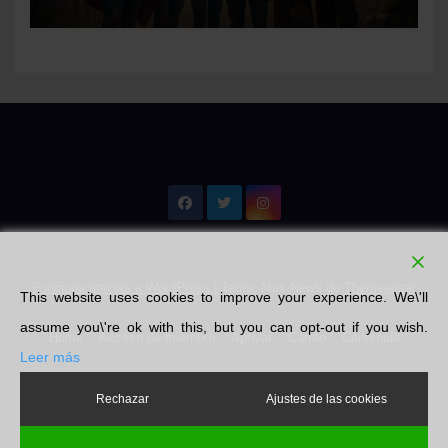
Funciona gracias a WordPress
|
Tema: Max News de
Themeansar
This website uses cookies to improve your experience. We\'ll
assume you\'re ok with this, but you can opt-out if you wish.
Home
Acceso de miembro
Apoyar
Carrito
Contenido
Leer más
Emprendedores
Finalizar compra
Libros
Literatura
Mi cuenta
Rechazar
Ajustes de las cookies
Nosotros
Pin Posts
Política de privacidad
Tienda