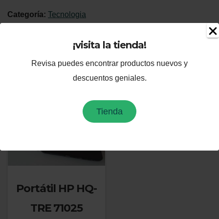
estuche
Categoría:
Tecnologia
tablet
cantidad
¡visita la tienda!
Productos relacionados
Revisa puedes encontrar productos nuevos y
¡Oferta!
descuentos geniales.
Tienda
Portátil HP HQ-
TRE 71025