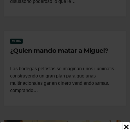
disuasorio poderoso lo que le…
MI DIA
¿Quien mando matar a Miguel?
Las bodegas petristas se imaginan unos iluminatis
construyendo un gran plan para que unas
multinacionales ganen dinero vendiendo armas,
comprando…