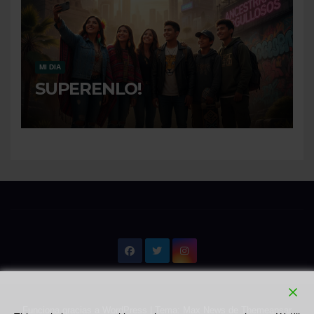
MI DIA
SUPERENLO!
Funciona gracias a WordPress
|
Tema: Max News de
Themeansar