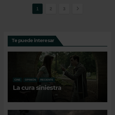
Paginación
1
2
3
de
entradas
Te puede interesar
CINE
OPINIÓN
RECIENTE
La cura siniestra