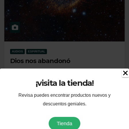
AUDIOS
ESPIRITUAL
Dios nos abandonó
En tiempos remotos el creador nos entregó el mundo,
¡visita la tienda!
la vida y un manual para usarlo y luego se fue.…
Revisa puedes encontrar productos nuevos y
descuentos geniales.
Tienda