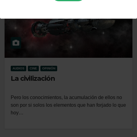
AUDIOS
CINE
OPINIÓN
La civilización
Pero los conocimientos, la acumulación de ellos no
son por si solos los elementos que han forjado lo que
hoy…