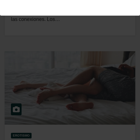
El sueño es un viaje profundo dentro del órgano
cerebral donde se realiza un escaneo minucioso de
las conexiones. Los…
EROTISMO