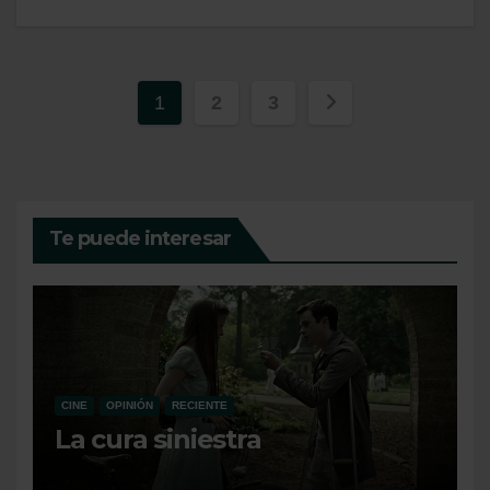
Paginación
1
2
3
de
entradas
Te puede interesar
CINE
OPINIÓN
RECIENTE
La cura siniestra