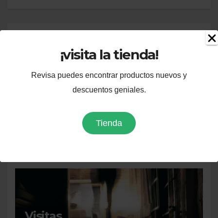
textos relacionados
¡visita la tienda!
Revisa puedes encontrar productos nuevos y
descuentos geniales.
El mundo visto desde
Macondo
Tienda
JUN 11, 2025
LUIS FERNANDO URREA
BELTRÁN
Visitas