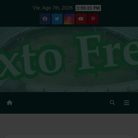
Ir
Vie. Ago 7th, 2026
1:55:22 PM
al
contenido