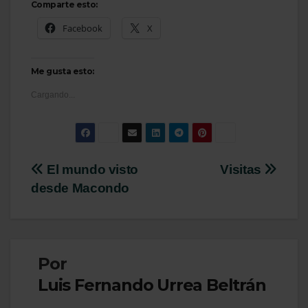
Comparte esto:
Facebook
X
Me gusta esto:
Cargando...
Navegación
El mundo visto
Visitas
desde Macondo
de
entradas
Por
Luis Fernando Urrea Beltrán