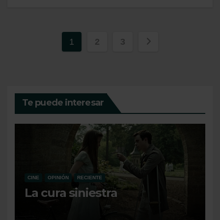
Paginación
1
2
3
de
entradas
Te puede interesar
CINE
OPINIÓN
RECIENTE
La cura siniestra