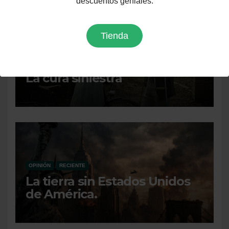
descuentos geniales.
Tienda
CINE
OPINIÓN
RECIENTE
La cura siniestra
OPINIÓN
RECIENTE
La tierra sin Estados Unidos
de América.