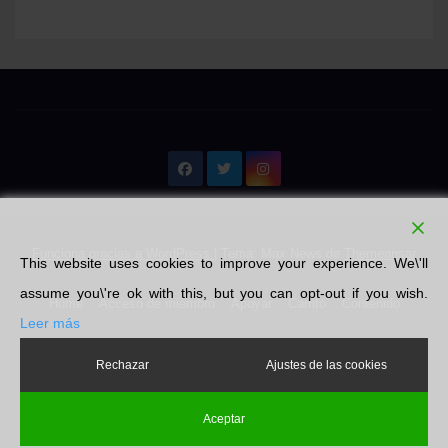
Funciona gracias a WordPress
|
Tema: Max News de
Themeansar
This website uses cookies to improve your experience. We\'ll
assume you\'re ok with this, but you can opt-out if you wish.
Home
Acceso de miembro
Apoyar
Carrito
Contenido
Leer más
Emprendedores
Finalizar compra
Libros
Literatura
Mi cuenta
Rechazar
Ajustes de las cookies
Nosotros
Pin Posts
Política de privacidad
Tienda
Aceptar
Unete ahora
Vehículos