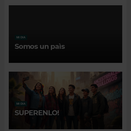
MI DIA
Somos un paìs
MI DIA
SUPERENLO!