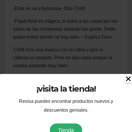
-Esto no va a funcionar- Dijo Chofi
-Papá Noel es mágico, si entra a las casas por los
tubos de las chimeneas estando tan gordo. Debe
poder entrar donde no hay tubo. – Explico Dani
Chofi hizo una mueca con su labio y giro la
cabeza un poquito. Pero no dijo nada porque la
estaba pasando muy bien.
Al cabo de un rato volvió la mamá de Mafe y colgó
¡visita la tienda!
en la chimenea de juguete tres medias grandes
rojas.
Revisa puedes encontrar productos nuevos y
– ¿Para qué es eso? -Pregunto Dani
descuentos geniales.
– Son para que Papá Noel deje ahí los regalos-
Concluyó la mamá de Mafe.
Tienda