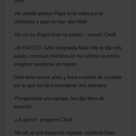
Dani
-No puede porque Papá Noel entra por la
chimenea y aquí no hay- dijo Mafe
-No no no ¡Papá Noel no existe! – insistió Chofi
-¡SI EXISTE!- Grito indignada Mafe -Me lo dijo mis
papás- concluyó mientras en su cabeza no podía
imaginar quedarse sin regalo.
Dani tiene nueve años y tiene corazón de cazador
por lo que fue fácil inventarse una aventura.
-Pongámosle una trampa- les dijo lleno de
emoción
-¿A quién?- pregunto Chofi
-No sé, al que traiga los regalos- confirmó Dani