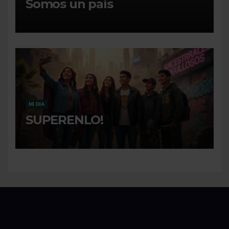
Somos un paìs
MI DIA
SUPERENLO!