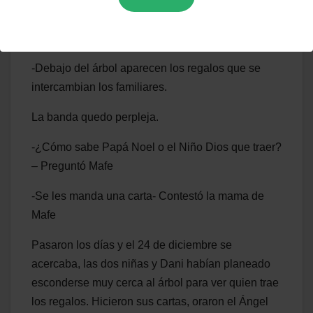
– ¿Pero luego el regalo no lo pone Papá Noel
bajo el árbol? – Pregunto Mafe
-Debajo del árbol aparecen los regalos que se
intercambian los familiares.
La banda quedo perpleja.
-¿Cómo sabe Papá Noel o el Niño Dios que traer?
– Preguntó Mafe
-Se les manda una carta- Contestó la mama de
Mafe
Pasaron los días y el 24 de diciembre se
acercaba, las dos niñas y Dani habían planeado
esconderse muy cerca al árbol para ver quien trae
los regalos. Hicieron sus cartas, oraron el Ángel