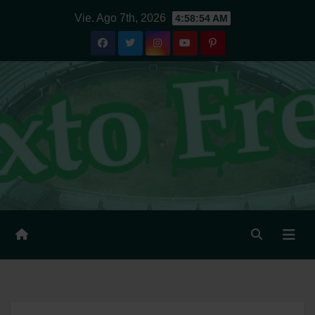
Ir
Vie. Ago 7th, 2026
4:58:54 AM
al
contenido