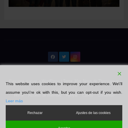
Funciona gracias a WordPress
|
Tema: Max News de
Themeansar
This website uses cookies to improve your experience. We\'ll
assume you\'re ok with this, but you can opt-out if you wish.
Home
Acceso de miembro
Apoyar
Carrito
Contenido
Leer más
Emprendedores
Finalizar compra
Libros
Literatura
Mi cuenta
Rechazar
Ajustes de las cookies
Nosotros
Pin Posts
Política de privacidad
Tienda