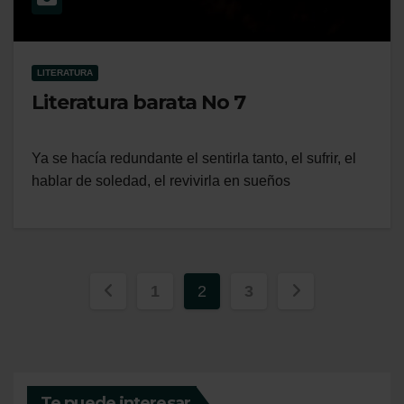
LITERATURA
Literatura barata No 7
Ya se hacía redundante el sentirla tanto, el sufrir, el
hablar de soledad, el revivirla en sueños
Paginación
1
2
3
de
entradas
Te puede interesar