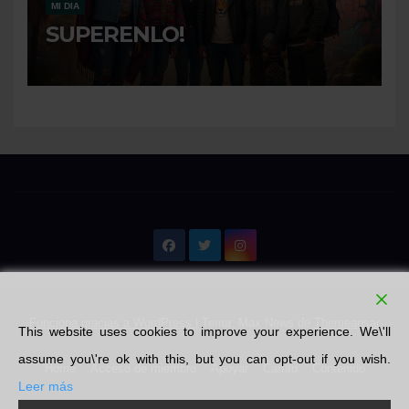
MI DIA
SUPERENLO!
Funciona gracias a WordPress
|
Tema: Max News de
Themeansar
This website uses cookies to improve your experience. We\'ll
assume you\'re ok with this, but you can opt-out if you wish.
Home
Acceso de miembro
Apoyar
Carrito
Contenido
Leer más
Emprendedores
Finalizar compra
Libros
Literatura
Mi cuenta