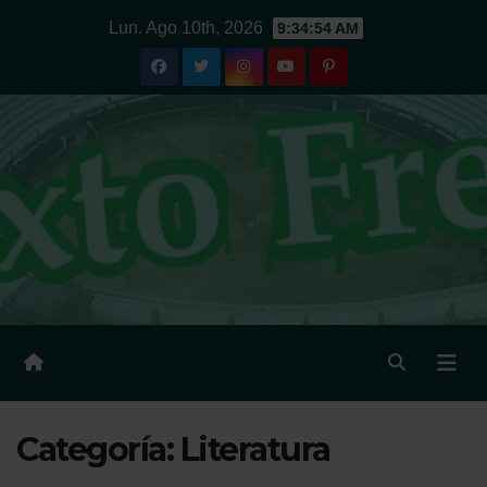
Ir
Lun. Ago 10th, 2026
9:34:55 AM
al
contenido
Categoría:
Literatura