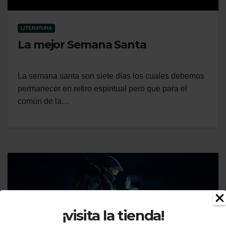
LITERATURA
La mejor Semana Santa
La semana santa son siete días los cuales debemos
permanecer en retiro espiritual pero que para el
común de la…
¡visita la tienda!