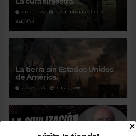
La cura siniestra
ABR 25, 2026
LUIS FERNANDO URREA
BELTRÁN
La tierra sin Estados Unidos
de América.
MAR 25, 2026
REDACCIÓN
La civilización