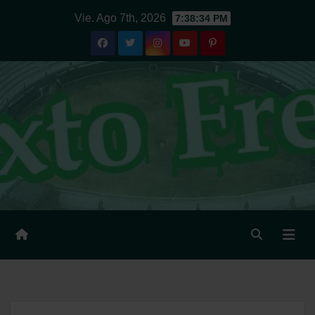
Ir
Vie. Ago 7th, 2026
7:38:34 PM
al
contenido