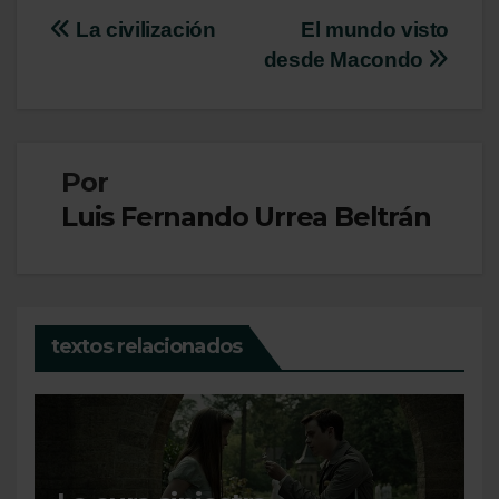
Navegación
La civilización
El mundo visto
desde Macondo
de
entradas
Por
Luis Fernando Urrea Beltrán
textos relacionados