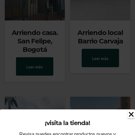
Arriendo casa.
Arriendo local
San Felipe,
Barrio Carvaja
Bogotá
Leer más
Leer más
¡visita la tienda!
Revisa puedes encontrar productos nuevos y