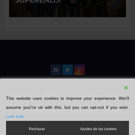
SUPERENLO!
Funciona gracias a WordPress
|
Tema: Max News de
Themeansar
This website uses cookies to improve your experience. We\'ll
assume you\'re ok with this, but you can opt-out if you wish.
Home
Acceso de miembro
Apoyar
Carrito
Contenido
Leer más
Emprendedores
Finalizar compra
Libros
Literatura
Mi cuenta
Rechazar
Ajustes de las cookies