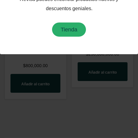
descuentos geniales.
Tienda
Vendo
Cabaña en
apartamento Chia
Chinacota, Norte
de Santander
$
230,000,000.00
$
800,000.00
Añadir al carrito
Añadir al carrito