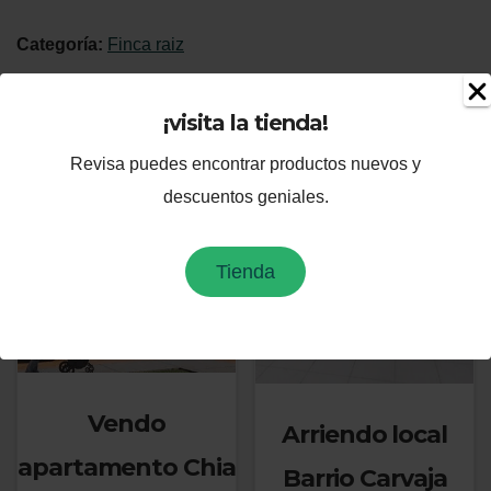
Chinacota,
Categoría:
Finca raiz
Norte
de
Productos relacionados
¡visita la tienda!
Santander
cantidad
Revisa puedes encontrar productos nuevos y
descuentos geniales.
Tienda
Vendo
Arriendo local
apartamento Chia
Barrio Carvaja