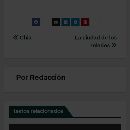
Navegación
Chia
La ciudad de los
miedos
de
entradas
Por
Redacción
textos relacionados