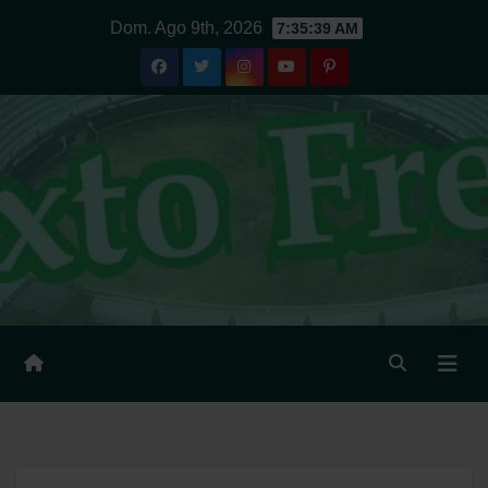
Ir
Dom. Ago 9th, 2026
7:35:40 AM
al
contenido