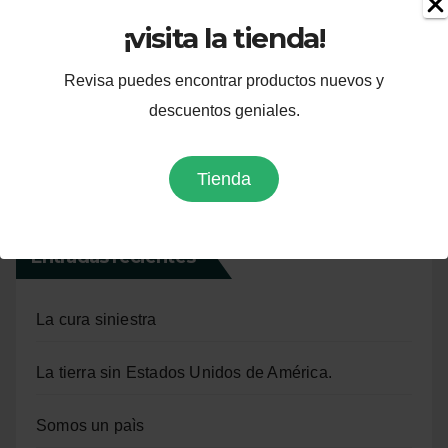
¡visita la tienda!
Mi dia
Revisa puedes encontrar productos nuevos y
Misterios
descuentos geniales.
Ensayos
Literatura
Tienda
Entradas recientes
La cura siniestra
La tierra sin Estados Unidos de América.
Somos un paìs