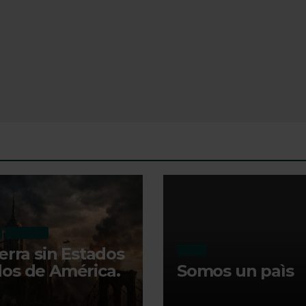
RECIENTE
ierra sin Estados
MI DIA
os de América.
Somos un paìs