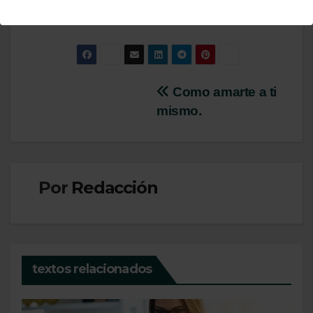
Navegación
Como amarte a ti
mismo.
de
entradas
Por
Redacción
textos relacionados