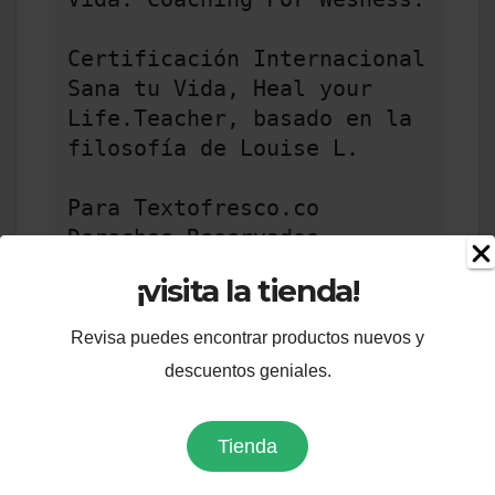
Certificación Internacional 
Sana tu Vida, Heal your 
Life.Teacher, basado en la 
filosofía de Louise L.

Para Textofresco.co 

Derechos Reservados
¡visita la tienda!
Revisa puedes encontrar productos nuevos y
descuentos geniales.
Comparte esto:
Facebook
X
Tienda
Me gusta esto: