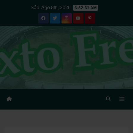
Ir
Sáb. Ago 8th, 2026
6:32:32 AM
al
contenido