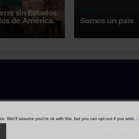
RECIENTE
ierra sin Estados
MI DIA
os de América.
Somos un paìs
Home
Acceso de miembro
. We\'ll assume you\'re ok with this, but you can opt-out if you wish.
L
Libros
Literatura