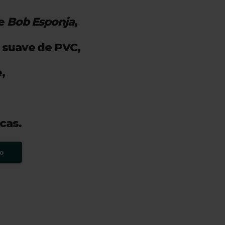
io
de
Bob Esponja
,
l
 suave de PVC,
000.00.
,
cas.
to