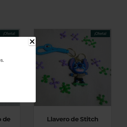
¡Oferta!
¡Oferta!
s.
o de
Llavero de Stitch