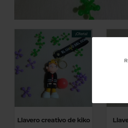
¡Oferta!
R
Llavero creativo de kiko
Llav