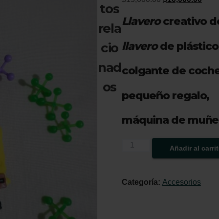
tos
precio
prec
Llavero
creativo 
rela
original
actua
era:
es:
llavero
de plástico
cio
$15,000.00.
$10,
nad
colgante de coche
os
pequeño regalo,
máquina de muñe
Llavero
Añadir al carri
Bob
Esponja
Categoría:
Accesorios
cantidad