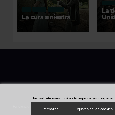
OPINIÓN
La t
CINE
OPINIÓN
RECIENTE
La cura siniestra
Unid
This website uses cookies to improve your experience
Funciona gracias a WordPress
|
Tema: Max News de
Themeansar
Rechazar
Ajustes de las cookies