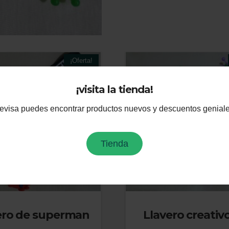
¡Oferta!
¡visita la tienda!
evisa puedes encontrar productos nuevos y descuentos geniale
Tienda
ero de superman
Llavero creativ