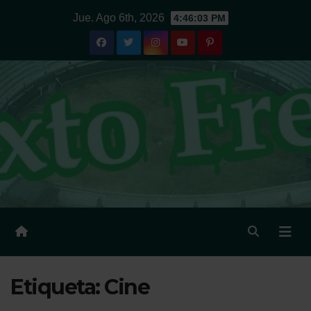
Ir
Jue. Ago 6th, 2026
4:46:04 PM
al
contenido
Etiqueta:
Cine