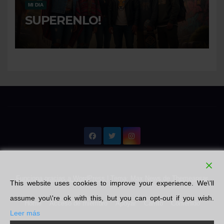
MI DIA
SUPERENLO!
Funciona gracias a WordPress
|
Tema: Max News de
Themeansar
This website uses cookies to improve your experience. We\'ll
assume you\'re ok with this, but you can opt-out if you wish.
Home
Acceso de miembro
Apoyar
Carrito
Contenido
Leer más