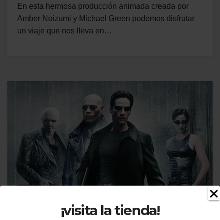
En esta hermosa producción animada creada por
Amber Noizumi y Michael Green podemos disfrutar
un viaje que nos lleva en…
¡visita la tienda!