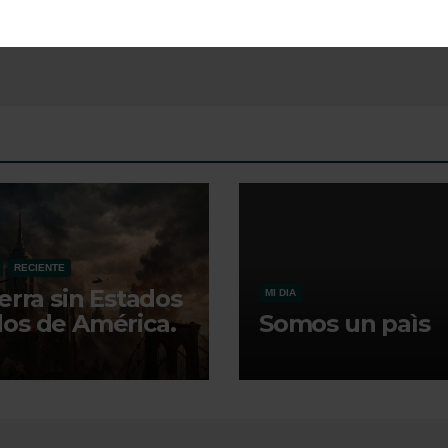
RECIENTE
ierra sin Estados
MI DIA
os de América.
Somos un paìs