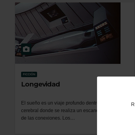
FICCIÓN
Longevidad
El sueño es un viaje profundo dentro del órgano
R
cerebral donde se realiza un escaneo minucioso
de las conexiones. Los…