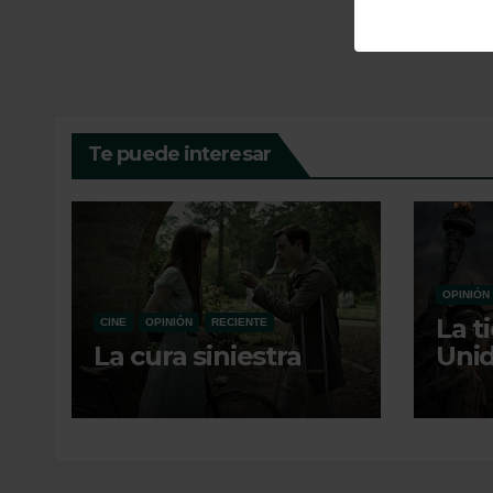
Te puede interesar
OPINIÓN
La t
CINE
OPINIÓN
RECIENTE
La cura siniestra
Unid