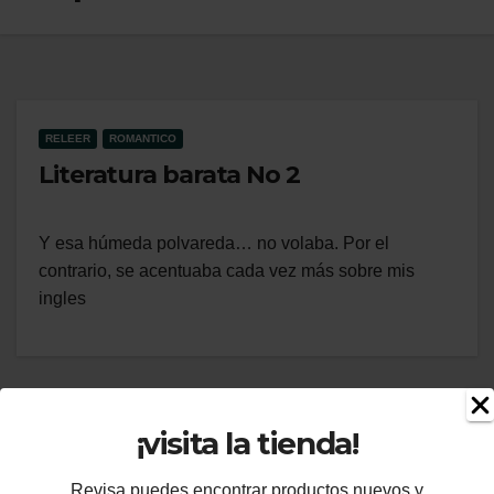
RELEER
ROMANTICO
Literatura barata No 2
Y esa húmeda polvareda… no volaba. Por el
contrario, se acentuaba cada vez más sobre mis
ingles
¡visita la tienda!
Revisa puedes encontrar productos nuevos y