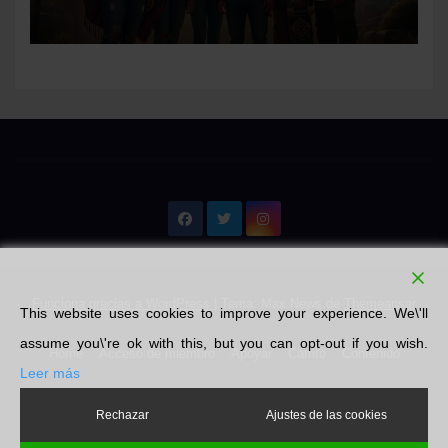
Funciona gracias a WordPress
|
Tema: Max News de
Themeansar
This website uses cookies to improve your experience. We\'ll
assume you\'re ok with this, but you can opt-out if you wish.
Home
Acceso de miembro
Apoyar
Carrito
Contenido
Leer más
Emprendedores
Finalizar compra
Libros
Literatura
Mi cuenta
Rechazar
Ajustes de las cookies
Nosotros
Pin Posts
Política de privacidad
Tienda