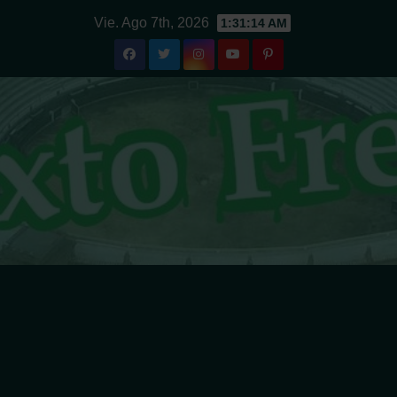
Ir
Vie. Ago 7th, 2026
1:31:14 AM
al
contenido