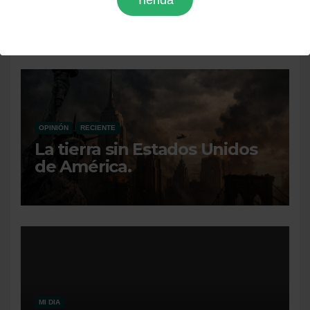
Tienda
La cura siniestra
OPINIÓN
RECIENTE
La tierra sin Estados Unidos
de América.
MI DIA