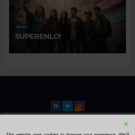
MI DIA
SUPERENLO!
Funciona gracias a WordPress
|
Tema: Max News de
Themeansar
This website uses cookies to improve your experience. We\'ll