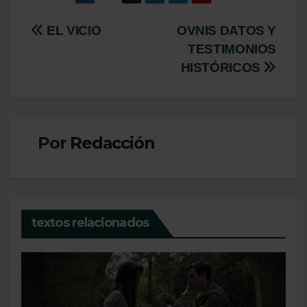
Navegación
EL VICIO
OVNIS DATOS Y
TESTIMONIOS
de
HISTÓRICOS
entradas
Por
Redacción
textos relacionados