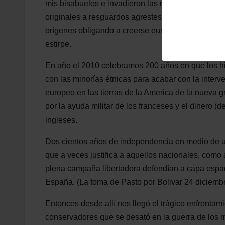
mis bisabuelos e invadieron las nuevas tierras y d
originales a resguardos agrestes e intentaron borr
orígenes obligando a creerse europeos a la vez que
estirpe.
En año el 2010 celebramos 200 años en que los hi
con las minorías étnicas para acabar con la interv
europeo en las tierras de la America de la nueva 
por la ayuda militar de los franceses y el dinero (
ingleses.
Dos cientos años de independencia en medio de u
que a veces justifica a aquellos nacionales, como
plena campaña libertadora defendían a capa espad
España. (La toma de Pasto por Bolivar 24 diciemb
Entonces desde allí nos llegó el trágico enfrentamie
conservadores que se desató en la guerra de los 