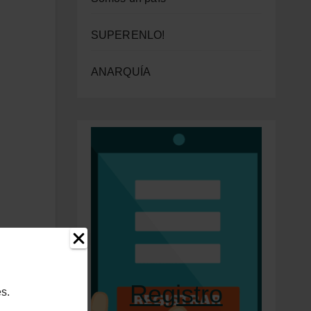
SUPERENLO!
ANARQUÍA
Registro
s.