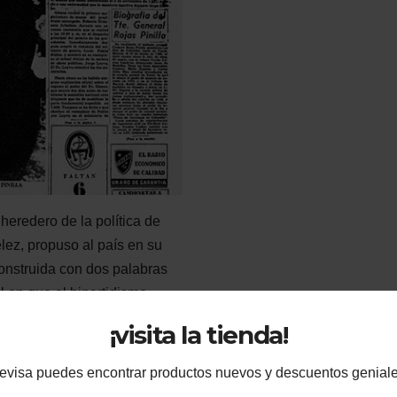
heredero de la política de
lez, propuso al país en su
onstruida con dos palabras
 en que el bipartidismo
a que prometía la
¡visita la tienda!
os…
evisa puedes encontrar productos nuevos y descuentos geniale
e el tiempo en que llegaron