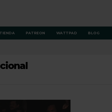
TIENDA
PATREON
WATTPAD
BLOG
cional