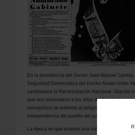
En la presidencia del Doctor Juan Manuel Santos, 
Seguridad Democrática del Doctor Alvaro Uribe Ve
candidatura la Reconciliación Nacional. Oración c
que nos remontaron a los años del Frente Nacional
monopólico se enfrentó al peligro de una dictadur
independencia del pueblo del yugo de los partid
R
La época en que éramos una colonia de España fu