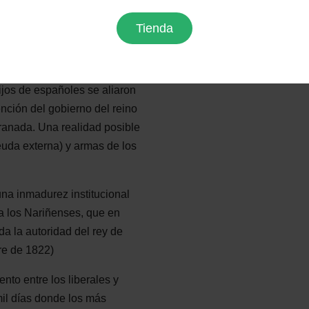
esplazaron a los habitantes
arles de la memoria sus
Tienda
 se les negó el ingreso a la
jos de españoles se aliaron
ención del gobierno del reino
granada. Una realidad posible
deuda externa) y armas de los
na inmadurez institucional
 a los Nariñenses, que en
a la autoridad del rey de
re de 1822)
nto entre los liberales y
mil días donde los más