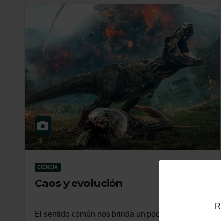
CIENCIA
Caos y evolución
R
El sentido común nos brinda un poco de este