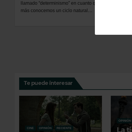
llamado “determinismo” en cuanto que mientras
más conocemos un ciclo natural…
Te puede interesar
OPINIÓN
La t
CINE
OPINIÓN
RECIENTE