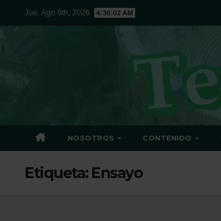
Ir
Jue. Ago 6th, 2026
4:36:03 AM
al
contenido
NOSOTROS
CONTENIDO
Etiqueta:
Ensayo