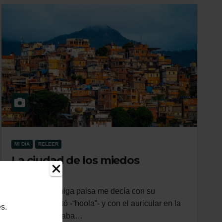
MI DIA
RELEER
La ciudad de los miedos
Patricia, mi amiga paisa me decía con su
hermoso asentó -“hoola”- y con el auricular en la
s.
oreja me obligaba…