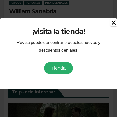
AMIGOS
PERSONAS
PROFESIONALES
William Sanabria
finanzas con willy Asesor contable tributario y
¡visita la tienda!
financiero Orientamos a empresarios (pequeños y
medianos) y a emprendedores, en el manejo…
Revisa puedes encontrar productos nuevos y
descuentos geniales.
Tienda
Te puede interesar