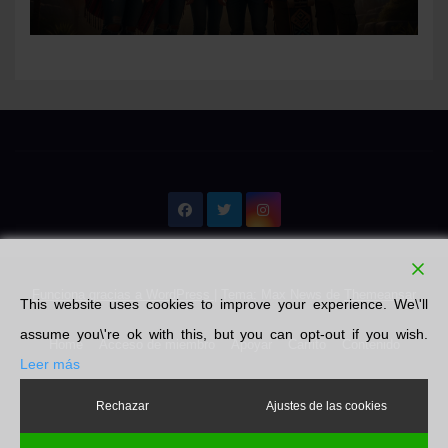
Funciona gracias a WordPress
|
Tema: Max News de
Themeansar
This website uses cookies to improve your experience. We\'ll
assume you\'re ok with this, but you can opt-out if you wish.
Home
Acceso de miembro
Apoyar
Carrito
Contenido
Leer más
Emprendedores
Finalizar compra
Libros
Literatura
Mi cuenta
Rechazar
Ajustes de las cookies
Nosotros
Pin Posts
Política de privacidad
Tienda