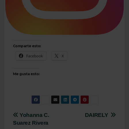
Comparte esto:
Facebook
X
Me gusta esto:
Navegación
Yohanna C.
DAIRELY
Suarez Rivera
de