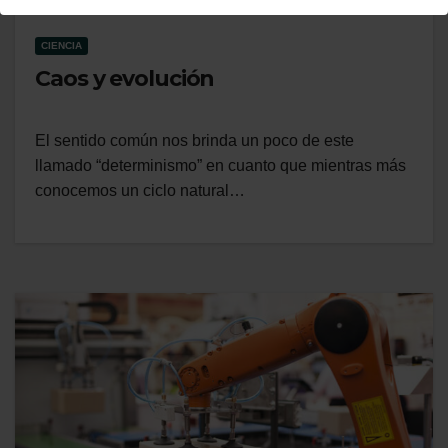
CIENCIA
Caos y evolución
El sentido común nos brinda un poco de este
llamado “determinismo” en cuanto que mientras más
conocemos un ciclo natural…