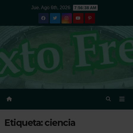
Ir
Jue. Ago 6th, 2026
7:56:38 AM
al
contenido
Etiqueta:
ciencia